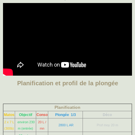
Planification et profil de la plongée
Planification
Matos
Objectif
Conso
Plongée 1/3
Déco
2 x 7 L
environ 230
20 L /
2800 L AR
Prof moy 20 m
(300b)
m (entrée)
mn