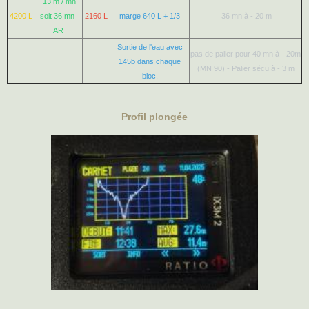
13 m / mn
4200 L
soit 36 mn
2160 L
marge 640 L + 1/3
36 mn à - 20 m
AR
Sortie de l'eau avec
pas de palier pour 40 mn à - 20m
145b dans chaque
(MN 90) - Palier sécu à - 3 m
bloc.
Profil plongée