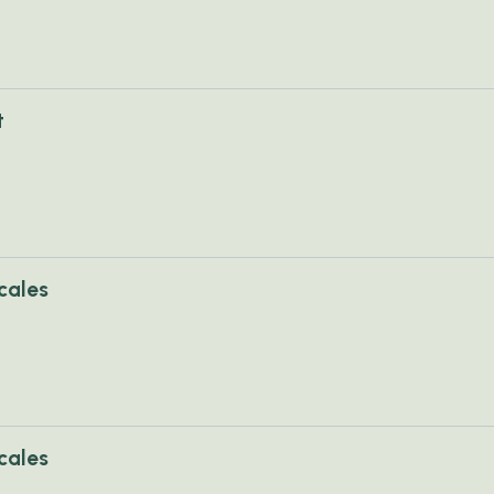
t
cales
cales