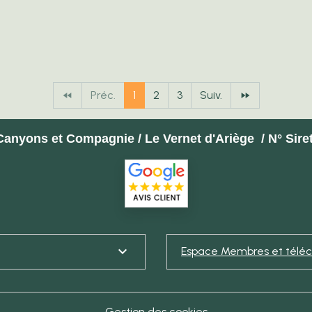
Préc.
1
2
3
Suiv.
 Canyons et Compagnie / Le Vernet d'Ariège / N° Sir
Espace Membres et télé
Gestion des cookies