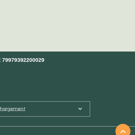
et 79979392200029
chargement